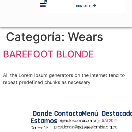
CONTACTO
QUIÉNES SOMOS
INFORMACIÓN COMERCIAL
FORMATO PONENCIA
Categoría:
Wears
BAREFOOT BLONDE
All the Lorem Ipsum generators on the Internet tend to
repeat predefined chunks as necessary
Donde
Contacto
Menú
Destacad
Estamos
info@actoscolombia.org.co
Inicio
SAT2024
presidencia@actoscolombia.org.co
Carrera 15
Quiénes