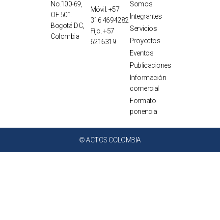
No.100-69,
Somos
Móvil. +57
OF 501.
Integrantes
316 4694282
Bogotá D.C,
Servicios
Fijo. +57
Colombia
Proyectos
6216319
Eventos
Publicaciones
Información
comercial
Formato
ponencia
© ACTOS COLOMBIA