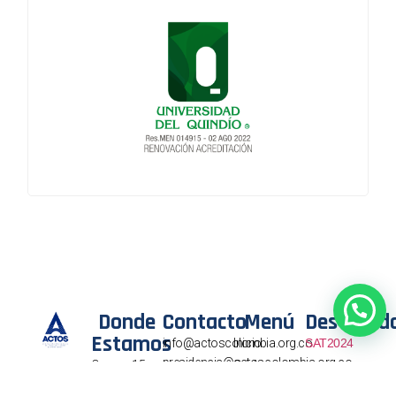
Donde
Contacto
Menú
Destacad
Estamos
info@actoscolombia.org.co
Inicio
SAT2024
presidencia@actoscolombia.org.co
Carrera 15
Quiénes
No.100-69,
Somos
Móvil. +57