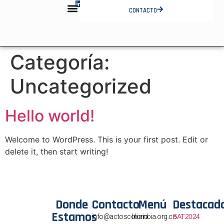
CONTACTO
QUIÉNES SOMOS
INFORMACIÓN COMERCIAL
FORMATO PONENCIA
Categoría:
Uncategorized
Hello world!
Welcome to WordPress. This is your first post. Edit or
delete it, then start writing!
Donde
Contacto
Menú
Destacad
Estamos
info@actoscolombia.org.co
Inicio
SAT2024