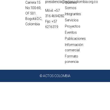
presidencia@actoscolombia.org.co
Carrera 15
Quiénes
No.100-69,
Somos
Móvil. +57
OF 501.
Integrantes
316 4694282
Bogotá D.C,
Servicios
Fijo. +57
Colombia
Proyectos
6216319
Eventos
Publicaciones
Información
comercial
Formato
ponencia
© ACTOS COLOMBIA